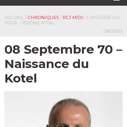
navi
ACCUEIL
/
CHRONIQUES
/
RCJ MIDI
/ L'HISTOIRE DU
JOUR - JÉRÔME ATTAL
08/09/23
08 Septembre 70 –
Naissance du
Kotel