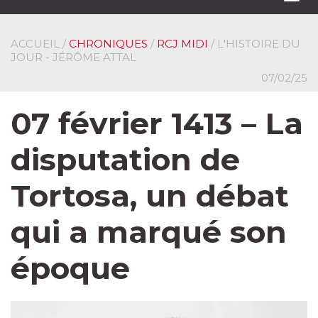
navi
ACCUEIL
/
CHRONIQUES
/
RCJ MIDI
/ L'HISTOIRE DU
JOUR - JÉRÔME ATTAL
07/02/25
07 février 1413 – La
disputation de
Tortosa, un débat
qui a marqué son
époque