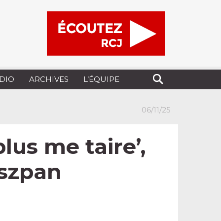
UDIO
ARCHIVES
L’ÉQUIPE
06/11/25
lus me taire’,
nszpan