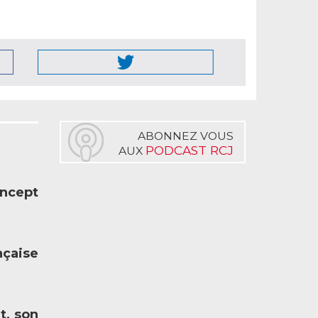
ABONNEZ VOUS
PODCAST RCJ
AUX
oncept
nçaise
t, son