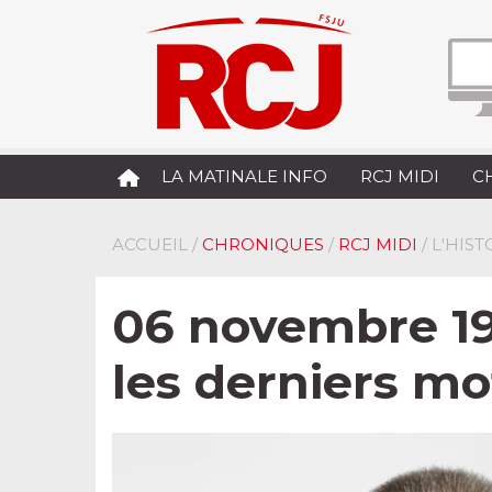
LA MATINALE INFO
RCJ MIDI
C
ACCUEIL
/
CHRONIQUES
/
RCJ MIDI
/ L'HIS
06 novembre 193
les derniers m