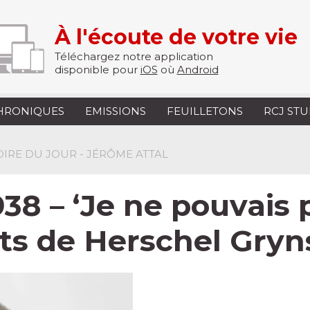
À l'écoute de votre vie
Téléchargez notre application
disponible pour
iOS
où
Android
HRONIQUES
EMISSIONS
FEUILLETONS
RCJ ST
TOIRE DU JOUR - JÉRÔME ATTAL
8 – ‘Je ne pouvais p
ots de Herschel Gry