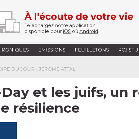
À l'écoute de votre vie
Téléchargez notre application
disponible pour
iOS
où
Android
HRONIQUES
EMISSIONS
FEUILLETONS
RCJ ST
TOIRE DU JOUR - JÉRÔME ATTAL
-Day et les juifs, un
e résilience