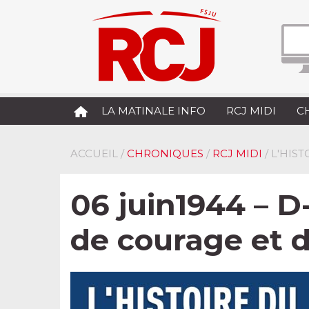
LA MATINALE INFO
RCJ MIDI
C
ACCUEIL
/
CHRONIQUES
/
RCJ MIDI
/ L'HIS
06 juin1944 – D
de courage et d