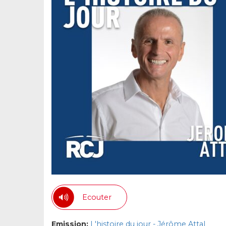
Ecouter
Emission:
L'histoire du jour - Jérôme Attal