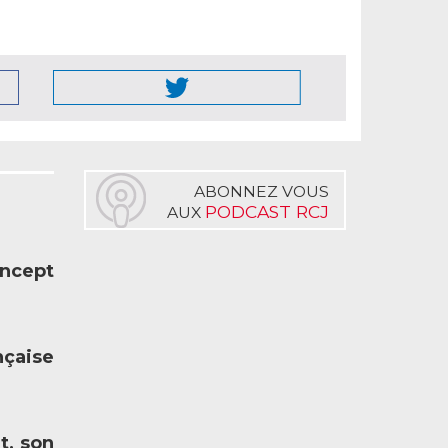
ABONNEZ VOUS
PODCAST RCJ
AUX
oncept
nçaise
t, son