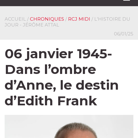
navi
ACCUEIL
/
CHRONIQUES
/
RCJ MIDI
/ L'HISTOIRE DU
JOUR - JÉRÔME ATTAL
06/01/25
06 janvier 1945-
Dans l’ombre
d’Anne, le destin
d’Edith Frank