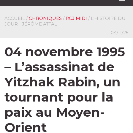
navi
ACCUEIL
/
CHRONIQUES
/
RCJ MIDI
/ L'HISTOIRE DU
JOUR - JÉRÔME ATTAL
04/11/25
04 novembre 1995
– L’assassinat de
Yitzhak Rabin, un
tournant pour la
paix au Moyen-
Orient