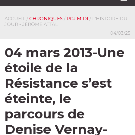
navi
ACCUEIL
/
CHRONIQUES
/
RCJ MIDI
/ L'HISTOIRE DU
JOUR - JÉRÔME ATTAL
04/03/25
04 mars 2013-Une
étoile de la
Résistance s’est
éteinte, le
parcours de
Denise Vernay-