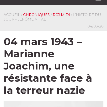
navi
ACCUEIL
/
CHRONIQUES
/
RCJ MIDI
/ L'HISTOIRE DU
JOUR - JÉRÔME ATTAL
04/03/26
04 mars 1943 –
Marianne
Joachim, une
résistante face à
la terreur nazie