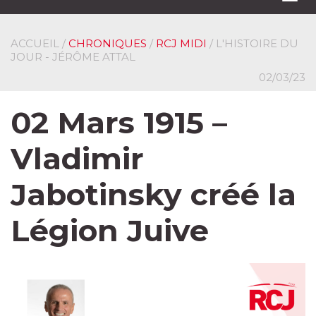
navi
ACCUEIL
/
CHRONIQUES
/
RCJ MIDI
/ L'HISTOIRE DU
JOUR - JÉRÔME ATTAL
02/03/23
02 Mars 1915 –
Vladimir
Jabotinsky créé la
Légion Juive