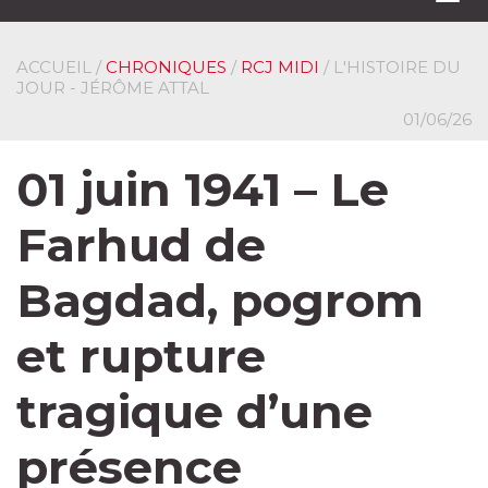
navi
ACCUEIL
/
CHRONIQUES
/
RCJ MIDI
/ L'HISTOIRE DU
JOUR - JÉRÔME ATTAL
01/06/26
01 juin 1941 – Le
Farhud de
Bagdad, pogrom
et rupture
tragique d’une
présence