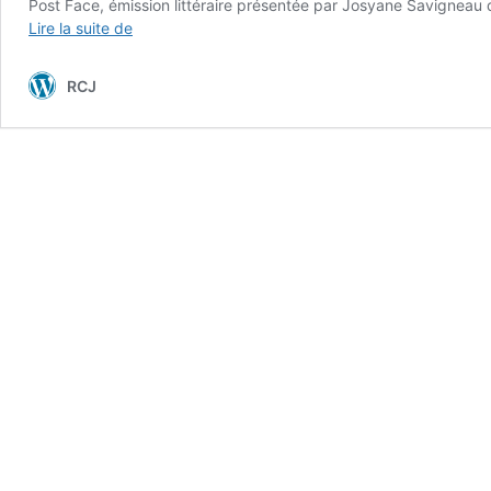
Post Face, émission littéraire présentée par Josyane Savigneau q
Sabine
Lire la suite de
Wespieser,
éditrice
RCJ
et
Louis
Philippe
Dalembert,
auteur