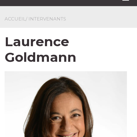
navi
ACCUEIL
/ INTERVENANTS
Laurence
Goldmann